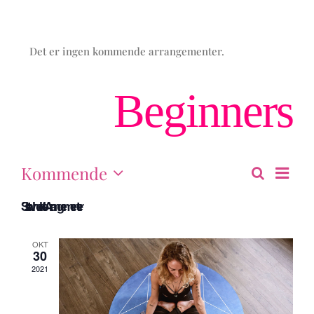
Det er ingen kommende arrangementer.
Beginners
Kommende
Arra
Liste
Arran
Søk
Velg
View
Sist avholdte Arrangementer
dato.
Navi
Searc
OKT
30
2021
and