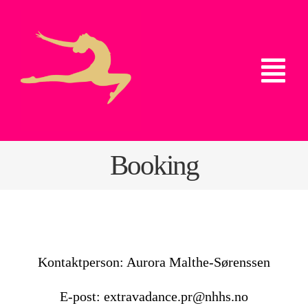
Skip
to
content
Tog
Nav
Hjem
Booking
Booking
Bilder og Video
Om styret
Kontaktperson: Aurora Malthe-Sørenssen
E-post: extravadance.pr@nhhs.no